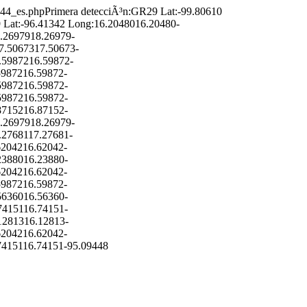
644_es.php
Primera detecciÃ³n:GR29 Lat:-99.80610
 Lat:-96.41342 Long:16.20480
16.20480
-
8.26979
18.26979
-
17.50673
17.50673
-
.59872
16.59872
-
59872
16.59872
-
59872
16.59872
-
59872
16.59872
-
87152
16.87152
-
8.26979
18.26979
-
.27681
17.27681
-
62042
16.62042
-
23880
16.23880
-
62042
16.62042
-
59872
16.59872
-
56360
16.56360
-
74151
16.74151
-
12813
16.12813
-
62042
16.62042
-
74151
16.74151
-95.09448