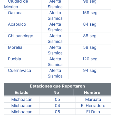
Ciudad de
Alerta
98 seg
México
Sísmica
Oaxaca
Alerta
159 seg
Sísmica
Acapulco
Alerta
84 seg
Sísmica
Chilpancingo
Alerta
88 seg
Sísmica
Morelia
Alerta
58 seg
Sísmica
Puebla
Alerta
120 seg
Sísmica
Cuernavaca
Alerta
94 seg
Sísmica
Estaciones que Reportaron
Estado
No
Nombre
Michoacán
05
Maruata
Michoacán
04
El Herradero
Michoacán
06
El Duin