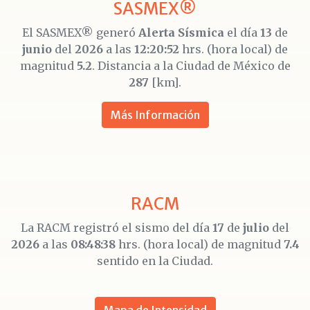
SASMEX®
El SASMEX® generó
Alerta Sísmica
el día
13
de
junio
del
2026
a las
12:20:52
hrs. (hora local) de
magnitud
5.2
. Distancia a la Ciudad de México de
287
[km].
Más Información
RACM
La RACM registró el sismo del día
17
de
julio
del
2026
a las
08:48:38
hrs. (hora local) de magnitud
7.4
sentido en la Ciudad.
Mapa de Intensidad